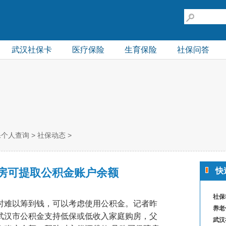
武汉社保卡
医疗保险
生育保险
社保问答
保个人查询
>
社保动态
>
房可提取公积金账户余额
快
社保
难以筹到钱，可以考虑使用公积金。记者昨
养老
武汉市公积金支持低保或低收入家庭购房，父
武汉
移