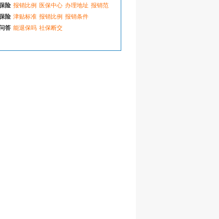
保险
报销比例
医保中心
办理地址
报销范
码
如何补办
保险
津贴标准
报销比例
报销条件
缴费比例
查询办法
问答
能退保吗
社保断交