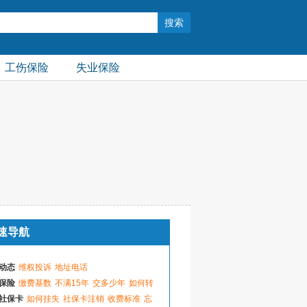
工伤保险
失业保险
速导航
动态
维权投诉
地址电话
保险
缴费基数
不满15年
交多少年
如何转
社保卡
如何挂失
社保卡注销
收费标准
忘
个体户基数
缴费比例