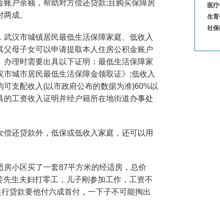
金账户余额，帮助对方偿还贷款;且购买保障房
医疗
记密
付两成。
生育
围
社保
武汉市城镇居民最低生活保障家庭、低收入
其父母子女可以申请提取本人住房公积金账户
。办理时需要出具以下证明：最低生活保障家
汉市城市居民最低生活保障金领取证》;低收入
可支配收入(以市政府公布的数据为准)60%以
具的工资收入证明并经户籍所在地街道办事处
偿还贷款外，低保或低收入家庭，还可以用
房小区买了一套87平方米的经适房，总价
。姜先生夫妇打零工，儿子刚参加工作，工资不
银行贷款要他付六成首付，一下子不可能掏出