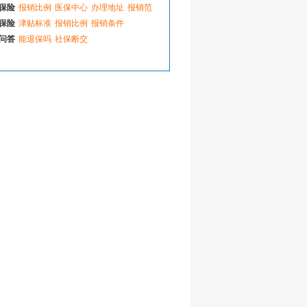
保险
报销比例
医保中心
办理地址
报销范
码
如何补办
保险
津贴标准
报销比例
报销条件
缴费比例
查询办法
问答
能退保吗
社保断交