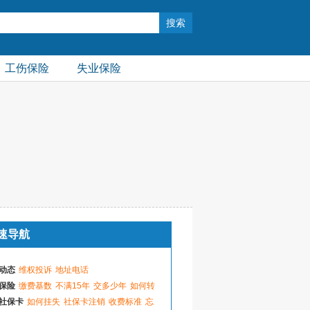
工伤保险
失业保险
速导航
动态
维权投诉
地址电话
保险
缴费基数
不满15年
交多少年
如何转
社保卡
如何挂失
社保卡注销
收费标准
忘
个体户基数
缴费比例